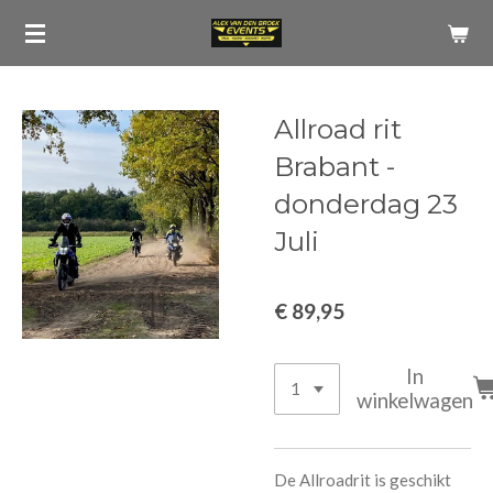
Ga
direct
naar
de
Allroad rit
hoofdinhoud
Brabant -
donderdag 23
Juli
€ 89,95
In
winkelwagen
De Allroadrit is geschikt