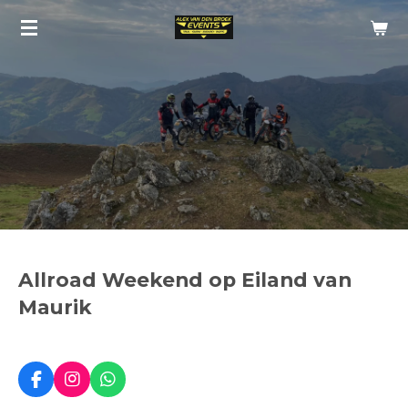
Ga
direct
naar
de
hoofdinhoud
Allroad Weekend op Eiland van
Maurik
F
I
W
a
n
h