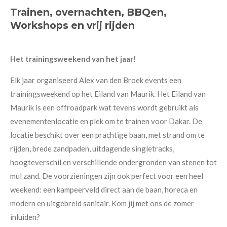
c
s
a
Trainen, overnachten, BBQen,
e
t
t
Workshops en vrij rijden
b
a
s
o
g
A
o
r
p
k
a
p
Het trainingsweekend van het jaar!
m
Elk jaar organiseerd Alex van den Broek events een
trainingsweekend op het Eiland van Maurik. Het Eiland van
Maurik is een offroadpark wat tevens wordt gebruikt als
evenementenlocatie en plek om te trainen voor Dakar. De
locatie beschikt over een prachtige baan, met strand om te
rijden, brede zandpaden, uitdagende singletracks,
hoogteverschil en verschillende ondergronden van stenen tot
mul zand. De voorzieningen zijn ook perfect voor een heel
weekend: een kampeerveld direct aan de baan, horeca en
modern en uitgebreid sanitair. Kom jij met ons de zomer
inluiden?