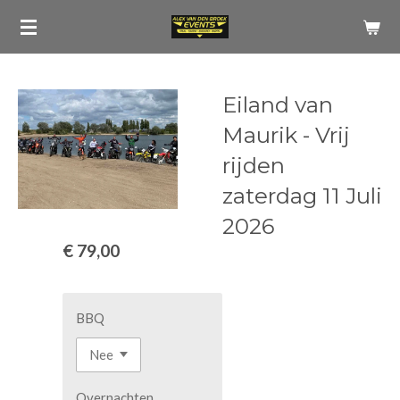
Ga
direct
naar
de
Eiland van
hoofdinhoud
Maurik - Vrij
rijden
zaterdag 11 Juli
2026
€ 79,00
BBQ
Overnachten