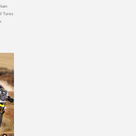
 kan
l Tyres
k