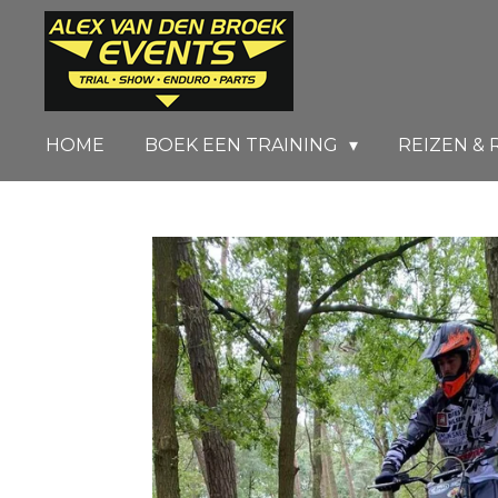
Ga
direct
naar
de
HOME
BOEK EEN TRAINING
REIZEN & 
hoofdinhoud