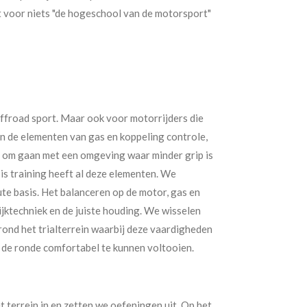
 voor niets "de hogeschool van de motorsport"
offroad sport. Maar ook voor motorrijders die
ijn de elementen van gas en koppeling controle,
n om gaan met een omgeving waar minder grip is
is training heeft al deze elementen. We
te basis. Het balanceren op de motor, gas en
kijktechniek en de juiste houding. We wisselen
rond het trialterrein waarbij deze vaardigheden
de ronde comfortabel te kunnen voltooien.
 terrein in en zetten we oefeningen uit. Op het