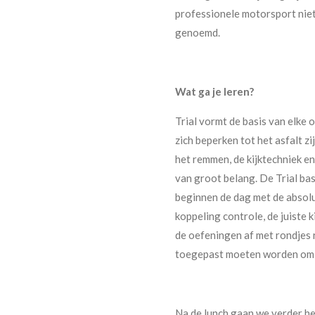
professionele motorsport niet
genoemd.
Wat ga je leren?
Trial vormt de basis van elke 
zich beperken tot het asfalt z
het remmen, de kijktechniek e
van groot belang. De Trial bas
beginnen de dag met de absolu
koppeling controle, de juiste 
de oefeningen af met rondjes 
toegepast moeten worden om 
Na de lunch gaan we verder het