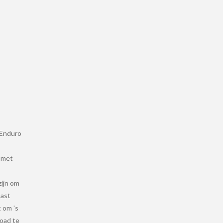
 Enduro
 met
zijn om
aast
 om 's
road te