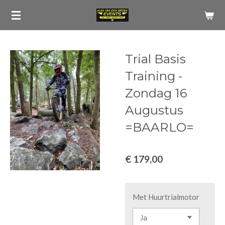
Ga
direct
naar
de
Trial Basis
hoofdinhoud
Training -
Zondag 16
Augustus
=BAARLO=
€ 179,00
Met Huurtrialmotor