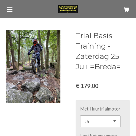
Ga
direct
naar
de
Trial Basis
hoofdinhoud
Training -
Zaterdag 25
Juli =Breda=
€ 179,00
Met Huurtrialmotor
Laat het me weten