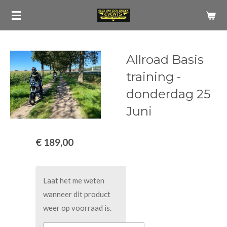
Ga
direct
naar
de
Allroad Basis
hoofdinhoud
training -
donderdag 25
Juni
€ 189,00
Laat het me weten
wanneer dit product
weer op voorraad is.