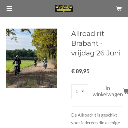
Ga
direct
naar
de
Allroad rit
hoofdinhoud
Brabant -
vrijdag 26 Juni
€ 89,95
In
winkelwagen
De Allroadrit is geschikt
voor iedereen die al enige