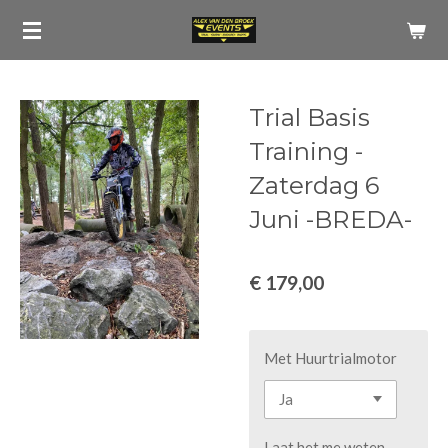
Ga
direct
naar
de
Trial Basis
hoofdinhoud
Training -
Zaterdag 6
Juni -BREDA-
€ 179,00
Met Huurtrialmotor
Laat het me weten