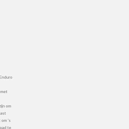
 Enduro
 met
zijn om
aast
 om 's
road te