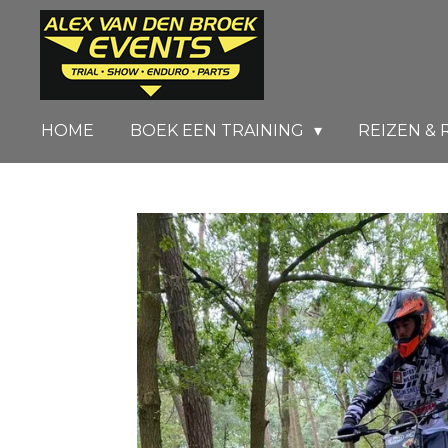
Ga
direct
naar
de
HOME
BOEK EEN TRAINING
REIZEN & 
hoofdinhoud