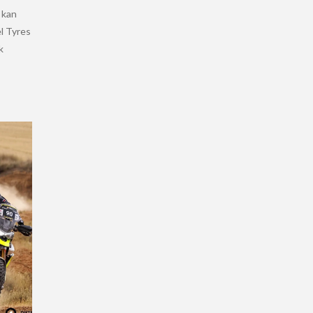
 kan
l Tyres
k