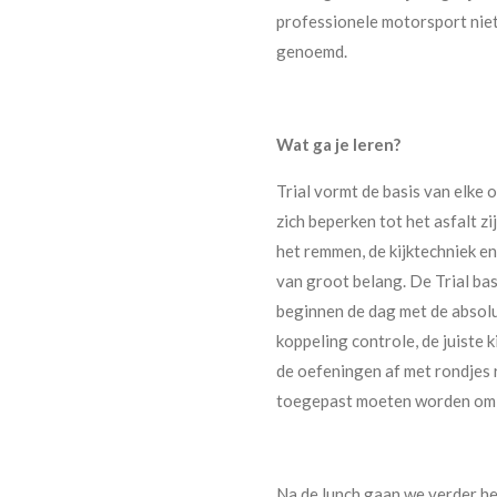
professionele motorsport niet
genoemd.
Wat ga je leren?
Trial vormt de basis van elke 
zich beperken tot het asfalt z
het remmen, de kijktechniek e
van groot belang. De Trial bas
beginnen de dag met de absolu
koppeling controle, de juiste 
de oefeningen af met rondjes 
toegepast moeten worden om 
Na de lunch gaan we verder het