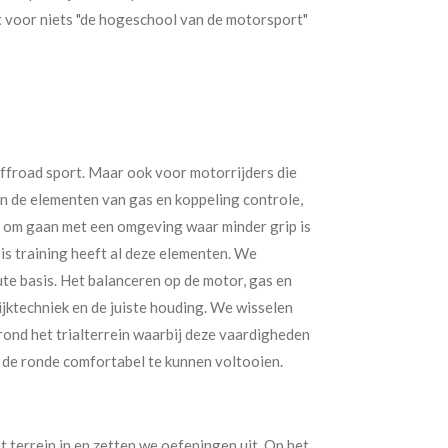
 voor niets "de hogeschool van de motorsport"
offroad sport. Maar ook voor motorrijders die
ijn de elementen van gas en koppeling controle,
n om gaan met een omgeving waar minder grip is
is training heeft al deze elementen. We
te basis. Het balanceren op de motor, gas en
kijktechniek en de juiste houding. We wisselen
rond het trialterrein waarbij deze vaardigheden
de ronde comfortabel te kunnen voltooien.
 terrein in en zetten we oefeningen uit. Op het