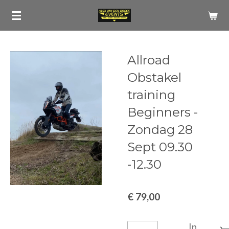
Ga
direct
naar
de
Allroad
hoofdinhoud
Obstakel
training
Beginners -
Zondag 28
Sept 09.30
-12.30
€ 79,00
In