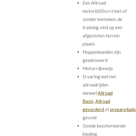
Een Allroad
motor(600cc+) met of
zonder kenteken, de
training vind op een
afgesloten terrein
plaats
Noppenbanden zijn
geadviseerd
Motorrijbewijs
Ervaring met het
allroadrijden
danwel
Allroad
Basis,
Allroad
gevorderd
of
prepare4adv
gevold
Goede beschermende
kleding