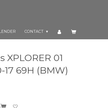
LENDER
CONTACT
es XPLORER 01
70-17 69H (BMW)
n