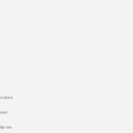
 Enduro
 met
zijn om