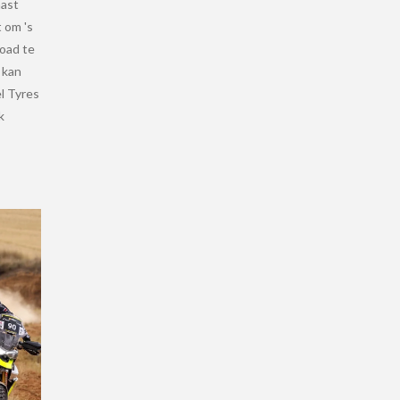
aast
 om 's
road te
 kan
l Tyres
k