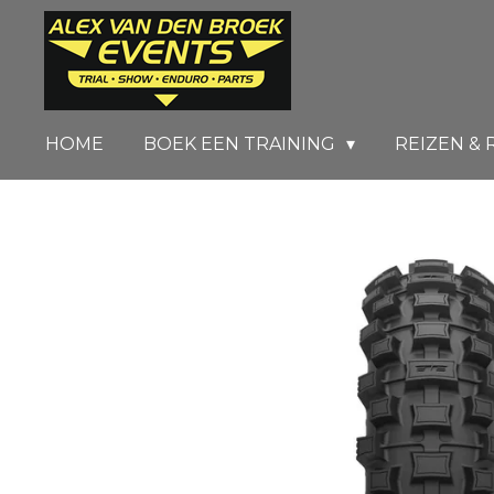
Ga
direct
naar
de
HOME
BOEK EEN TRAINING
REIZEN & 
hoofdinhoud