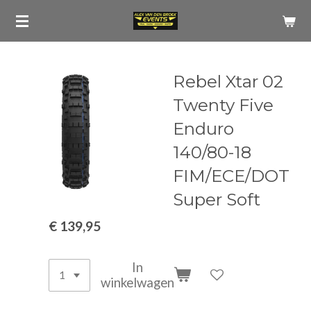
Ga
direct
naar
de
Rebel Xtar 02
hoofdinhoud
Twenty Five
Enduro
140/80-18
FIM/ECE/DOT
Super Soft
€ 139,95
In
winkelwagen